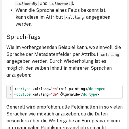
und
).
isShownBy
isShownAt
Wenn die Sprache eines Felds bekannt ist,
kann diese im Attribut
angegeben
xml:lang
werden.
Sprach-Tags
Wie im vorhergehenden Beispiel kann, wo sinnvoll, die
Sprache der Metadatenfelder per Attribut
xml:lang
angegeben werden. Durch Wiederholung ist es
möglich, den selben Inhalt in mehreren Sprachen
anzugeben:
1
<
dc:type
 xml:lang=
"en"
>oil painting</
dc:type
>
2
<
dc:type
 xml:lang=
"de"
>Ölgemälde</
dc:type
>
Generell wird empfohlen, alle Feldinhalten in so vielen
Sprachen wie möglich anzugeben, da die Daten,
besonders über die Weitergabe an Europeana, einem
internationalen Publikum zugänglich gemacht