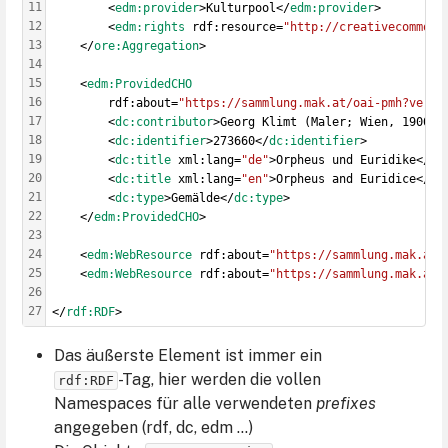
11
        <
edm:provider
>Kulturpool</
edm:provider
>
12
        <
edm:rights
 rdf:resource=
"http://creativecommons
13
    </
ore:Aggregation
>
14
15
    <
edm:ProvidedCHO
16
        rdf:about=
"https://sammlung.mak.at/oai-pmh?verb=
17
        <
dc:contributor
>Georg Klimt (Maler; Wien, 1900)<
18
        <
dc:identifier
>273660</
dc:identifier
>
19
        <
dc:title
 xml:lang=
"de"
>Orpheus und Euridike</
dc
20
        <
dc:title
 xml:lang=
"en"
>Orpheus and Euridice</
dc
21
        <
dc:type
>Gemälde</
dc:type
>
22
    </
edm:ProvidedCHO
>
23
24
    <
edm:WebResource
 rdf:about=
"https://sammlung.mak.at/
25
    <
edm:WebResource
 rdf:about=
"https://sammlung.mak.at/
26
27
</
rdf:RDF
>
Das äußerste Element ist immer ein
-Tag, hier werden die vollen
rdf:RDF
Namespaces für alle verwendeten
prefixes
angegeben (rdf, dc, edm …)