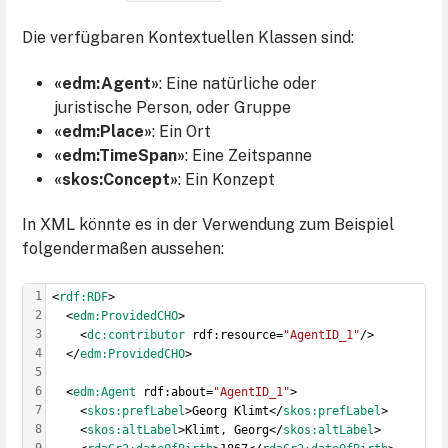
Die verfügbaren Kontextuellen Klassen sind:
«edm:Agent»
: Eine natürliche oder
juristische Person, oder Gruppe
«edm:Place»
: Ein Ort
«edm:TimeSpan»
: Eine Zeitspanne
«skos:Concept»
: Ein Konzept
In XML könnte es in der Verwendung zum Beispiel
folgendermaßen aussehen:
1
<
rdf:RDF
>
2
  <
edm:ProvidedCHO
>
3
    <
dc:contributor
 rdf:resource=
"AgentID_1"
/>
4
  </
edm:ProvidedCHO
>
5
6
  <
edm:Agent
 rdf:about=
"AgentID_1"
>
7
    <
skos:prefLabel
>Georg Klimt</
skos:prefLabel
>
8
    <
skos:altLabel
>Klimt, Georg</
skos:altLabel
>
9