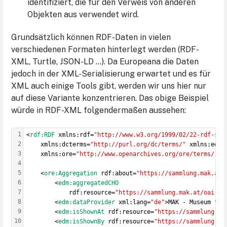
identifiziert, die für den Verweis von anderen
Objekten aus verwendet wird.
Grundsätzlich können RDF-Daten in vielen
verschiedenen Formaten hinterlegt werden (RDF-
XML, Turtle, JSON-LD …). Da Europeana die Daten
jedoch in der XML-Serialisierung erwartet und es für
XML auch einige Tools gibt, werden wir uns hier nur
auf diese Variante konzentrieren. Das obige Beispiel
würde in RDF-XML folgendermaßen aussehen:
1
<
rdf:RDF
 xmlns:rdf=
"http://www.w3.org/1999/02/22-rdf-syn
2
    xmlns:dcterms=
"http://purl.org/dc/terms/"
 xmlns:edm=
3
    xmlns:ore=
"http://www.openarchives.org/ore/terms/"
>
4
5
    <
ore:Aggregation
 rdf:about=
"https://sammlung.mak.at/
6
        <
edm:aggregatedCHO
7
            rdf:resource=
"https://sammlung.mak.at/oai-pm
8
        <
edm:dataProvider
 xml:lang=
"de"
>MAK - Museum für
9
        <
edm:isShownAt
 rdf:resource=
"https://sammlung.ma
10
        <
edm:isShownBy
 rdf:resource=
"https://sammlung.ma