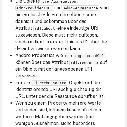
Die Objekte
,
ore:Aggregation
und
sind
edm:ProvidedCHO 
edm:WebResource
hierarchisch alle auf derselben Ebene
definiert und bekommen über das
Attribut
eine eindeutige URI
rdf:about
zugewiesen. Diese muss nicht auflösen,
sondern dient in erster Linie als ID, über die
darauf verwiesen werden kann.
Andere Properties wie
edm:aggregatedCHO
können über das Attribut
auf
rdf:resource
ein Objekt mit der angegebenen URI
verweisen.
Für die
-Objekte ist die
edm:WebResource
identifizierende URI auch gleichzeitig die
URL, unter der die Ressource abrufbar ist.
Wenn zu einem Property mehrere Werte
vorhanden sind, können diese einfach ein
weiteres Mal angegeben werden (mit
wenigen Ausnahmen, siehe besonders