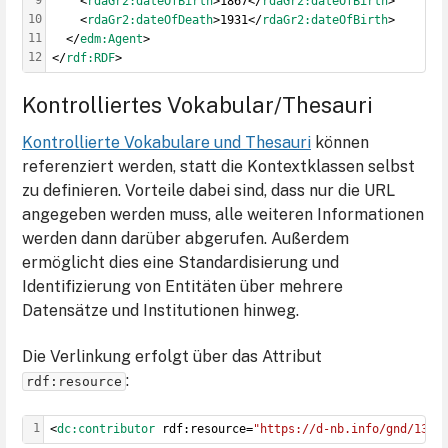
    <
rdaGr2:dateOfBirth
>1867</
rdaGr2:dateOfBirth
>
10
    <
rdaGr2:dateOfDeath
>1931</
rdaGr2:dateOfBirth
>
11
  </
edm:Agent
>
12
</
rdf:RDF
>
Kontrolliertes Vokabular/Thesauri
Kontrollierte Vokabulare und Thesauri
können
referenziert werden, statt die Kontextklassen selbst
zu definieren. Vorteile dabei sind, dass nur die URL
angegeben werden muss, alle weiteren Informationen
werden dann darüber abgerufen. Außerdem
ermöglicht dies eine Standardisierung und
Identifizierung von Entitäten über mehrere
Datensätze und Institutionen hinweg.
Die Verlinkung erfolgt über das Attribut
:
rdf:resource
1
<
dc:contributor
 rdf:resource=
"https://d-nb.info/gnd/1360