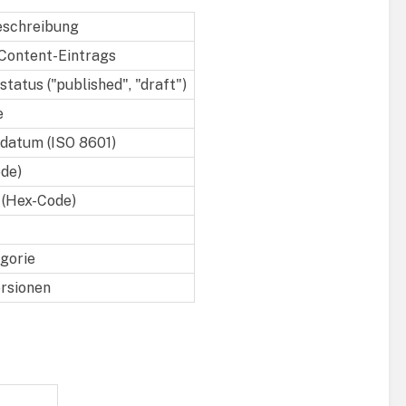
eschreibung
 Content-Eintrags
tatus ("published", "draft")
e
datum (ISO 8601)
ode)
 (Hex-Code)
gorie
rsionen