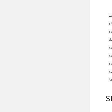
i
s
s
d
c
c
s
c
t
S