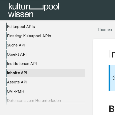
Kulturpool APIs
Themen
Einstieg: Kulturpool APIs
Suche API
I
Objekt API
Institutionen API
Inhalte API
Assets API
OAI-PMH
Datensets zum Herunterladen
B