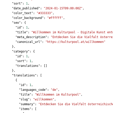
      "sort": 
1
,
      "date_published": 
"2024-01-15T09:00:00Z"
,
      "color_text": 
"#333333"
,
      "color_background": 
"#ffffff"
,
      "seo": {
        "id": 
1
,
        "title": 
"Willkommen im Kulturpool - Digitale Kunst ent
        "meta_description": 
"Entdecken Sie die Vielfalt österre
        "canonical_url": 
"https://kulturpool.at/willkommen"
      },
      "category": {
        "id": 
1
,
        "sort": 
1
,
        "translations": []
      },
      "translations": [
        {
          "id": 
1
,
          "languages_code": 
"de"
,
          "title": 
"Willkommen im Kulturpool"
,
          "slug": 
"willkommen"
,
          "summary": 
"Entdecken Sie die Vielfalt österreichisch
          "items": [