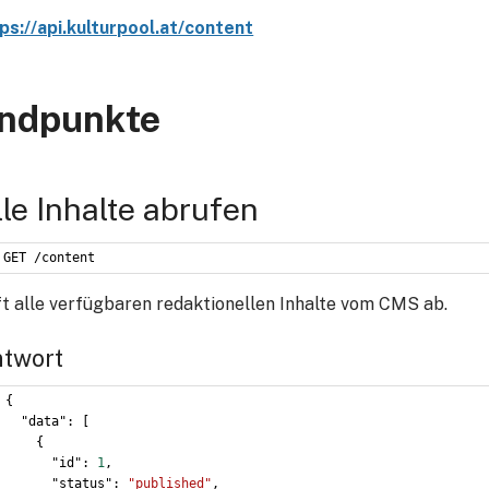
ps://api.kulturpool.at/content
ndpunkte
lle Inhalte abrufen
GET /content
t alle verfügbaren redaktionellen Inhalte vom CMS ab.
twort
{
  "data": [
    {
      "id": 
1
,
      "status": 
"published"
,