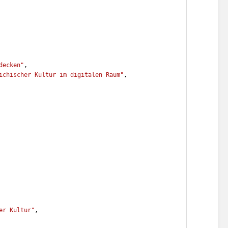
decken"
,
ichischer Kultur im digitalen Raum"
,
er Kultur"
,