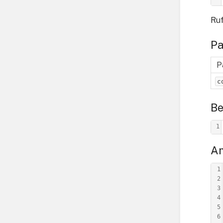
Ruf
Pa
P
c
Be
1
An
1
2
3
4
5
6