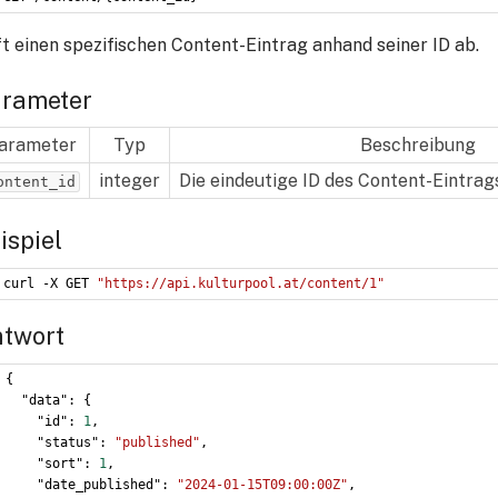
t einen spezifischen Content-Eintrag anhand seiner ID ab.
rameter
arameter
Typ
Beschreibung
integer
Die eindeutige ID des Content-Eintra
ontent_id
ispiel
curl -X GET 
"https://api.kulturpool.at/content/1"
twort
{
  "data": {
    "id": 
1
,
    "status": 
"published"
,
    "sort": 
1
,
    "date_published": 
"2024-01-15T09:00:00Z"
,