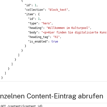
            {
              "id": 
1
,
              "collection": 
"block_text"
,
              "item": {
                "id": 
1
,
                "type": 
"hero"
,
                "heading": 
"Willkommen im Kulturpool"
,
                "body": 
"<p>Hier finden Sie digitalisierte Kuns
                "heading_tag": 
"h1"
,
                "is_enabled": 
true
              }
            }
          ]
        }
      ]
    }
  ]
}
inzelnen Content-Eintrag abrufen
GET /content/{content_id}