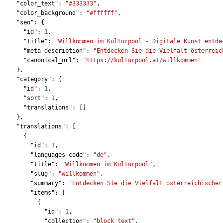
    "color_text": 
"#333333"
,
    "color_background": 
"#ffffff"
,
    "seo": {
      "id": 
1
,
      "title": 
"Willkommen im Kulturpool - Digitale Kunst entde
      "meta_description": 
"Entdecken Sie die Vielfalt österreic
      "canonical_url": 
"https://kulturpool.at/willkommen"
    },
    "category": {
      "id": 
1
,
      "sort": 
1
,
      "translations": []
    },
    "translations": [
      {
        "id": 
1
,
        "languages_code": 
"de"
,
        "title": 
"Willkommen im Kulturpool"
,
        "slug": 
"willkommen"
,
        "summary": 
"Entdecken Sie die Vielfalt österreichischer
        "items": [
          {
            "id": 
1
,
            "collection": 
"block_text"
,