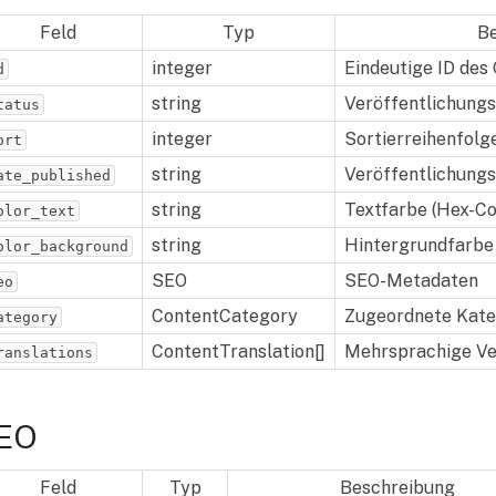
Feld
Typ
B
integer
Eindeutige ID des
d
string
Veröffentlichungss
tatus
integer
Sortierreihenfolg
ort
string
Veröffentlichungs
ate_published
string
Textfarbe (Hex-C
olor_text
string
Hintergrundfarbe
olor_background
SEO
SEO-Metadaten
eo
ContentCategory
Zugeordnete Kate
ategory
ContentTranslation[]
Mehrsprachige Ve
ranslations
EO
Feld
Typ
Beschreibung