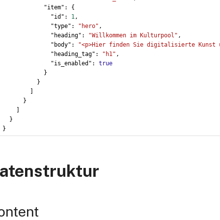
            "item": {
              "id": 
1
,
              "type": 
"hero"
,
              "heading": 
"Willkommen im Kulturpool"
,
              "body": 
"<p>Hier finden Sie digitalisierte Kunst 
              "heading_tag": 
"h1"
,
              "is_enabled": 
true
            }
          }
        ]
      }
    ]
  }
}
atenstruktur
ontent