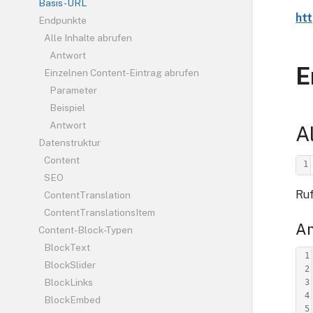
Basis-URL
htt
Endpunkte
Alle Inhalte abrufen
Antwort
E
Einzelnen Content-Eintrag abrufen
Parameter
Beispiel
Antwort
A
Datenstruktur
Content
1
SEO
Ruf
ContentTranslation
ContentTranslationsItem
An
Content-Block-Typen
BlockText
1
BlockSlider
2
BlockLinks
3
4
BlockEmbed
5